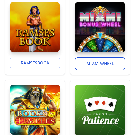
RAMSESBOOK
MIAMIWHEEL