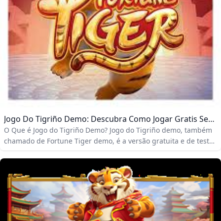
Jogo Do Tigriño Demo: Descubra Como Jogar Gratis Sem Perder Dinheiro!
O Que é Jogo do Tigriño Demo? Jogo do Tigriño demo, também
chamado de Fortune Tiger demo, é a versão gratuita e de teste
do popular jogo de slot online com um tigre dourado como
símbolo principal. Na versão demo, você usa créditos virtuais
ou dinheiro falso, o que significa que pode jogar sem gastar
nenhum real e sem risco de perder dinheiro. Por exemplo, se
você começa com 1.000 créditos virtuais e perde tudo, o jogo
simplesmente renova sua saldo para continuar jogando sem
pagar nada.