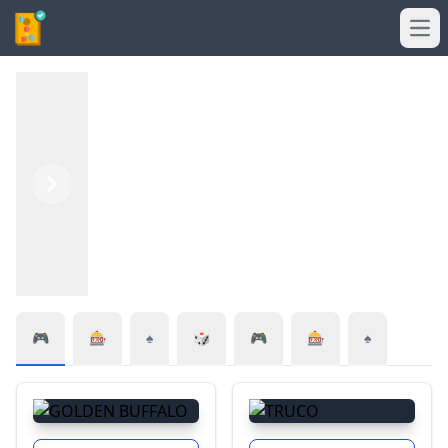
Ope
Previous
Next
🎮
🎰
♠️
🎲
🎮
🎰
♠️