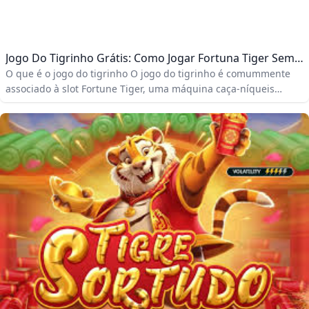
Jogo Do Tigrinho Grátis: Como Jogar Fortuna Tiger Sem Depósito
O que é o jogo do tigrinho O jogo do tigrinho é comummente
associado à slot Fortune Tiger, uma máquina caça-níqueis
online com temática de tigre. Em fontes brasileiras, ele aparece
como “jogo do tigrinho” em cassinos licenciados e em
conteúdos promocionais. Exemplos: sites que descrevem
Fortune Tiger como uma slot com gráficos vibrantes e apostas
relativamente rápidas, normalmente entre 0,10 a 5,00 por linha.
Em termos práticos, essa associação ajuda criadores de
conteúdo a explicar rapidamente do que se trata para leitores
que procuram entretenimento ou curiosidade sobre slots
temáticas de tigres.