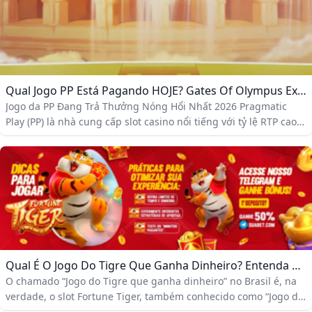
Qual Jogo PP Está Pagando HOJE? Gates Of Olympus Explode!
Jogo da PP Đang Trả Thưởng Nóng Hổi Nhất 2026 Pragmatic
Play (PP) là nhà cung cấp slot casino nổi tiếng với tỷ lệ RTP cao
từ 96% trở lên. Hiện nay, Gates of Olympus dẫn đầu danh sách
“đang trả thưởng” mạnh mẽ nhất, với RTP 96.5% và tính năng
multiplier lên đến x500. Ví dụ, nhiều người chơi Brazil vừa
thắng jackpot 10.000x bet chỉ sau 50 vòng quay, nhờ free spin
từ Zeus trên lưới 6x5 độc đáo.
Qual É O Jogo Do Tigre Que Ganha Dinheiro? Entenda O Fortune Tiger
O chamado “Jogo do Tigre que ganha dinheiro” no Brasil é, na
verdade, o slot Fortune Tiger, também conhecido como “Jogo do
Tigrinho”. Trata‑se de uma máquina de caça‑níquel online de