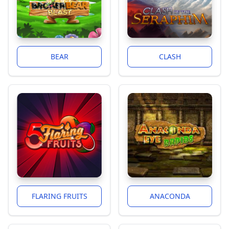
BEAR
CLASH
FLARING FRUITS
ANACONDA