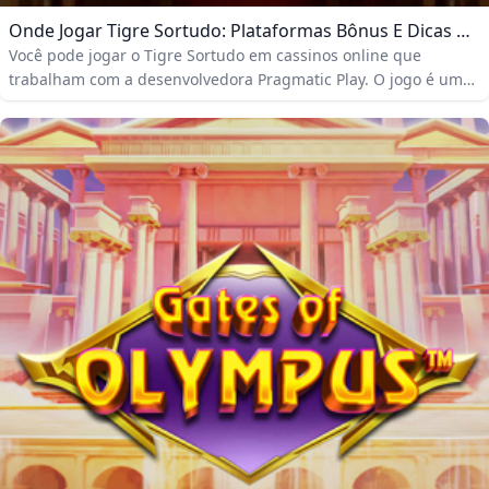
Onde Jogar Tigre Sortudo: Plataformas Bônus E Dicas Para Ganhar
Você pode jogar o Tigre Sortudo em cassinos online que
trabalham com a desenvolvedora Pragmatic Play. O jogo é um
caça‑níqueis com tema oriental, formato 3×3 e símbolos que
pagam em qualquer posição, sem necessidade de sequência
específica na linha. A volatilidade é média, o que faz o Tigre
Sortudo ser adequado tanto para jogadores que querem
apostar baixo quanto para quem prefere valores mais altos,
com multiplicadores que chegam até 140× o valor da aposta.