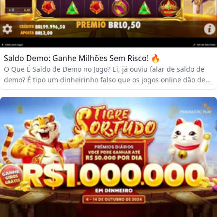
Saldo Demo: Ganhe Milhões Sem Risco! 🔥
O Que É Saldo de Demo no Jogo? Ei, já ouviu falar de saldo de
demo? É tipo um dinheirinho falso que os jogos online dão de
graça pra você treinar sem perder nada de verdade. Por
exemplo, em cassinos virtuais ou jogos como “tigrinho”, você
ganha uns R$10.000 fictícios pra girar as roletas ou apostar em
slots, tudo sem risco pro seu bolso. Pensa assim: é perfeito pra
quem tá começando.