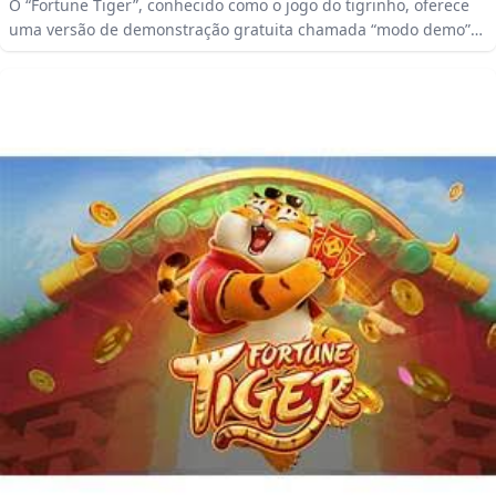
O “Fortune Tiger”, conhecido como o jogo do tigrinho, oferece
uma versão de demonstração gratuita chamada “modo demo”
que permite aos usuários conhecerem as mecânicas sem
precisar apostar dinheiro real. Plataformas confiáveis e
licenciadas disponibilizam essa opção para que o jogador
entenda como os símbolos e as linhas de pagamento
funcionam, utilizando créditos fictícios que podem ser
renovados sempre que o saldo virtual acabar. Ao acessar essas
versões oficiais, o jogador encontra a mesma experiência visual
e sonora do jogo pago, garantindo que o aprendizado sobre as
probabilidades seja fiel à realidade, sem qualquer risco ao seu
patrimônio.