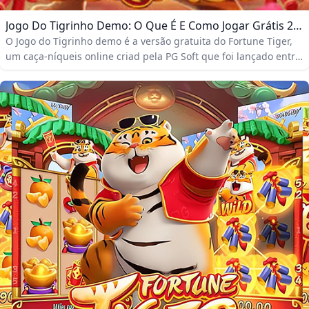
Jogo Do Tigrinho Demo: O Que É E Como Jogar Grátis 2026
O Jogo do Tigrinho demo é a versão gratuita do Fortune Tiger,
um caça-níqueis online criad pela PG Soft que foi lançado entre
2019 e 2023 e gerou receita de US$ 1,5 milhão. Nessa versão
demo, você joga com créditos virtuais sem gastar dinheiro real,
usando 100% de graça sem precisar fazer download ou criar
conta. O jogo funciona em uma grade pequena de 3×3 com 5
linhas de pagamento e tem taxa de retorno ao jogador (RTP) de
96,50%, o que significa que em média R$ 96,50 de cada R$ 100
apostados são devolvidos aos jogadores ao longo do tempo.