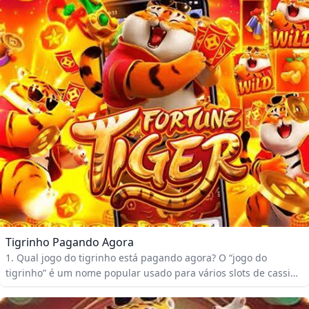
Malta. Para jogar, você precisa se registrar em cassinos online
que oferecem este jogo específico. O jogo foi lançado em 2022 e
já ganhou milhões de jogadores no Brasil e em outros países,
mas é importante saber que ele não tem regulamentação oficial
no território brasileiro.
Tigrinho Pagando Agora
1. Qual jogo do tigrinho está pagando agora? O “jogo do
tigrinho” é um nome popular usado para vários slots de cassino
com tema de tigre, e o que está “pagando agora” pode mudar
de uma plataforma para outra. Em páginas e vídeos recentes,