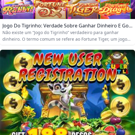
Jogo Do Tigrinho: Verdade Sobre Ganhar Dinheiro E Golpes Online
Não existe um “Jogo do Tigrinho” verdadeiro para ganhar
dinheiro. O termo comum se refere ao Fortune Tiger, um jogo
de azar online que circula no Brasil e é alvo de investigações
pela sua natureza irregular. Em resumo: não é uma
oportunidade de investimento ou de trading; é um esquema de
apostas com riscos financeiros reais. O que é o Jogo do Tigrinho
de forma simples? Fortune Tiger é um jogo de slot online criado
pela empresa PG Soft, conhecido por ter tema de tigro e
elementos chineses.