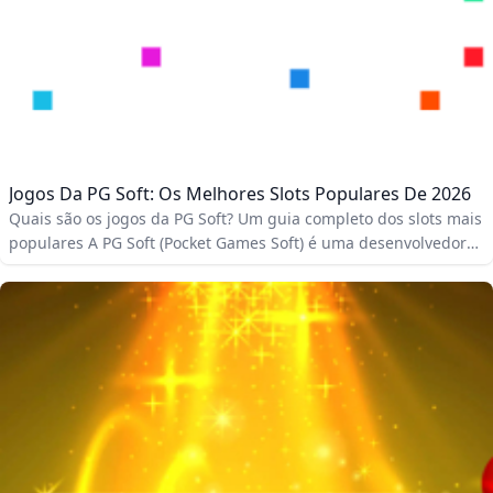
Jogos Da PG Soft: Os Melhores Slots Populares De 2026
Quais são os jogos da PG Soft? Um guia completo dos slots mais
populares A PG Soft (Pocket Games Soft) é uma desenvolvedora
de jogos de cassino sediada em Malta que oferece mais de 30
títulos de caça-níqueis de vídeo e jogos de mesa, todos
otimizados para dispositivos móveis. A empresa foi fundada em
2015 e já lançou dezenas de jogos populares que são jogados
por milhões de pessoas em todo o mundo, especialmente no
Brasil e na Ásia.