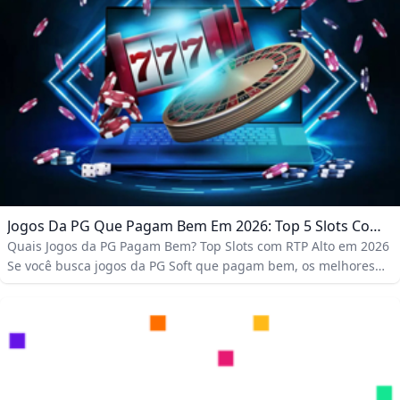
Jogos Da PG Que Pagam Bem Em 2026: Top 5 Slots Com RTP Alto!
Quais Jogos da PG Pagam Bem? Top Slots com RTP Alto em 2026
Se você busca jogos da PG Soft que pagam bem, os melhores
opções são Fortune Tiger, Mahjong Ways 2, Dragon Hatch, Ninja
vs Samurai e Muay Thai Champion. Esses slots oferecem RTP
(Retorno ao Jogador) acima de 96,8% e prêmios máximos que
podem chegar a 100.000x a aposta. 🏆 Top 5 Jogos da PG Soft
que Mais Pagam Nome do Jogo RTP Prêmio Máximo Volatilidade
Fortune Tiger 96,81% 2.