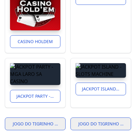
CASINO HOLDEM
JACKPOT ISLAND - SLOTS MACHINE
JACKPOT PARTY - MGA LARO SA CASINO
JOGO DO TIGRINHO GRÁTIS
JOGO DO TIGRINHO DEMO 