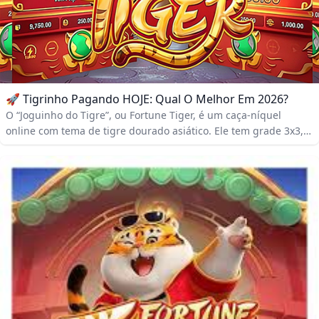
🚀 Tigrinho Pagando HOJE: Qual O Melhor Em 2026?
O “Joguinho do Tigre”, ou Fortune Tiger, é um caça-níquel
online com tema de tigre dourado asiático. Ele tem grade 3x3,
símbolos como laranjas, moedas e lingotes de ouro, mais
multiplicadores de até 2.500x. O RTP oficial fica em 96%, mas na
prática muita gente gira 10-30 vezes e perde tudo. Sites como
jogodotigrinho.com e slotdotigrinho.com prometem ser os que
“estão pagando” em 2026, com saques via Pix em minutos.
Exemplo: aposta baixa de R$0,40 no turbo, depois dobre pra
R$0,80 no normal – vídeos no YouTube mostram “vitórias” de
R$100 em 5 minutos.