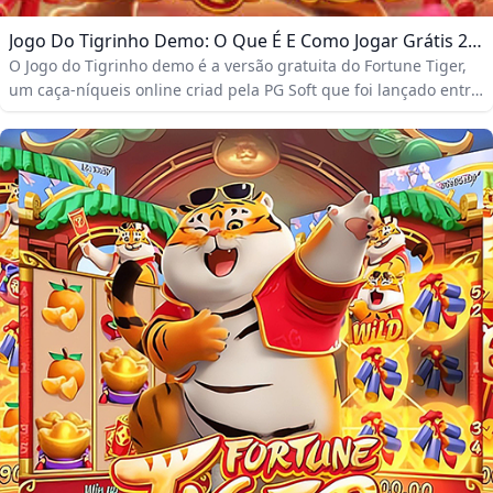
Jogo Do Tigrinho Demo: O Que É E Como Jogar Grátis 2026
O Jogo do Tigrinho demo é a versão gratuita do Fortune Tiger,
um caça-níqueis online criad pela PG Soft que foi lançado entre
2019 e 2023 e gerou receita de US$ 1,5 milhão. Nessa versão
demo, você joga com créditos virtuais sem gastar dinheiro real,
usando 100% de graça sem precisar fazer download ou criar
conta. O jogo funciona em uma grade pequena de 3×3 com 5
linhas de pagamento e tem taxa de retorno ao jogador (RTP) de
96,50%, o que significa que em média R$ 96,50 de cada R$ 100
apostados são devolvidos aos jogadores ao longo do tempo.