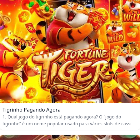
Malta. Para jogar, você precisa se registrar em cassinos online
que oferecem este jogo específico. O jogo foi lançado em 2022 e
já ganhou milhões de jogadores no Brasil e em outros países,
mas é importante saber que ele não tem regulamentação oficial
no território brasileiro.
Tigrinho Pagando Agora
1. Qual jogo do tigrinho está pagando agora? O “jogo do
tigrinho” é um nome popular usado para vários slots de cassino
com tema de tigre, e o que está “pagando agora” pode mudar
de uma plataforma para outra. Em páginas e vídeos recentes,