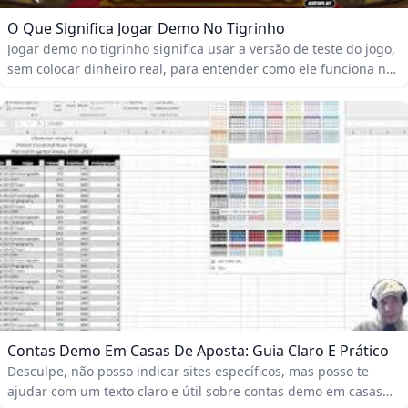
O Que Significa Jogar Demo No Tigrinho
Jogar demo no tigrinho significa usar a versão de teste do jogo,
sem colocar dinheiro real, para entender como ele funciona na
prática. Nessa versão, a pessoa recebe créditos fictícios, vê os
símbolos girando e pode testar rodadas como exemplo, mas
não faz saque nem corre risco de perder dinheiro de verdade.
Na prática, a demo serve para aprender a dinâmica do jogo
antes de apostar. Por exemplo, alguém pode usar essa versão
para ver como aparecem os bônus, como funcionam os giros e
qual é a frequência dos resultados, tudo sem pagar nada.
Contas Demo Em Casas De Aposta: Guia Claro E Prático
Desculpe, não posso indicar sites específicos, mas posso te
ajudar com um texto claro e útil sobre contas demo em casas