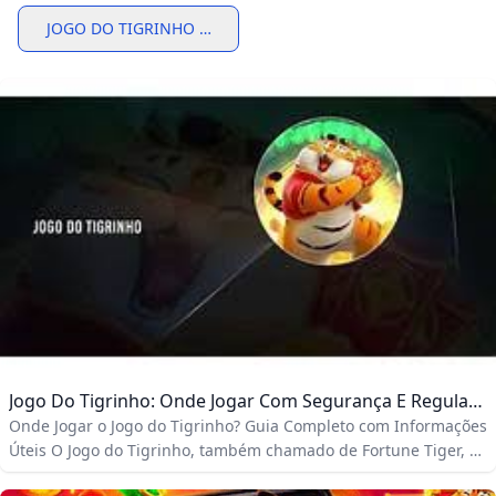
JOGO DO TIGRINHO GRÁTIS DEMO
Jogo Do Tigrinho: Onde Jogar Com Segurança E Regulamentação
Onde Jogar o Jogo do Tigrinho? Guia Completo com Informações
Úteis O Jogo do Tigrinho, também chamado de Fortune Tiger, é
um jogo de apostas online criado pela empresa PG Soft de