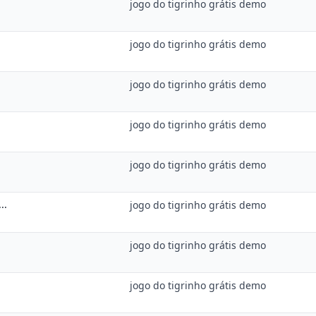
jogo do tigrinho grátis demo
jogo do tigrinho grátis demo
jogo do tigrinho grátis demo
jogo do tigrinho grátis demo
jogo do tigrinho grátis demo
..
jogo do tigrinho grátis demo
jogo do tigrinho grátis demo
jogo do tigrinho grátis demo