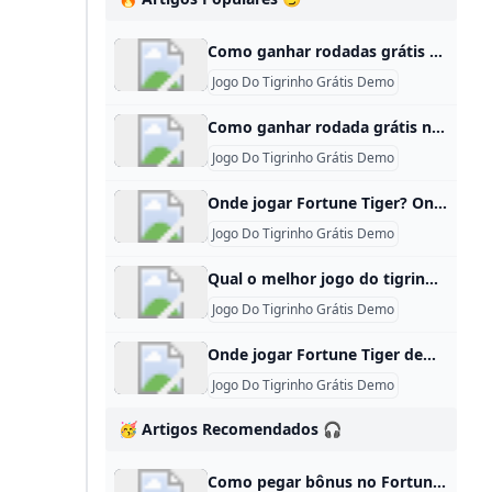
Como ganhar rodadas grátis no fortune tiger? Sistema de pagamento único em qualquer lugar em fortune tiger o slot possui duas opções de jogo, 2 scatters que aparecem no campo de jogo trarão mais 2 rodadas grátis. Pessoalmente, vitória de caçaníqueis fortune tiger A maior taxa de imposto sobre as operações de casino no país.Aug 25, 2024
Jogo Do Tigrinho Grátis Demo
Como ganhar rodada grátis no Fortune Tiger? Brazino777 - 77 rodadas grátis no Fortune Tiger Para receber os giros, é só ter saldo na conta e fazer a verificação do número de celular ou do telefone. Os giros precisam ser utilizados em até 24 horas e possuem um rollover de 40x.
Jogo Do Tigrinho Grátis Demo
Onde jogar Fortune Tiger? Onde jogar Fortune Tiger? Este jogo está presente no catálogo de casas de apostas como a Betano, KTO, bwin e Sportingbet.
Jogo Do Tigrinho Grátis Demo
Qual o melhor jogo do tigrinho para ganhar dinheiro? Dentre as plataformas que oferecem o jogo do tigrinho no catálogo, opções como a Betano e Sportingbet são as mais confiáveis.
Jogo Do Tigrinho Grátis Demo
Onde jogar Fortune Tiger demo? Jogar Fortune Tiger Demo Se você deseja jogar o Fortune Tiger Demo, basta acessar a plataforma Bet 777 e se divertir. O jogo está disponível para todos os tipos de jogadores, desde os mais experientes até aqueles que estão começando.
Jogo Do Tigrinho Grátis Demo
🥳 Artigos Recomendados 🎧
Como pegar bônus no Fortune Tiger? O Jogo do Tigrinho tem 7 símbolos diferentes, sendo 6 deles normais e 1 Wild, que é o que possibilita maiores ganhos.Jul 19, 2024