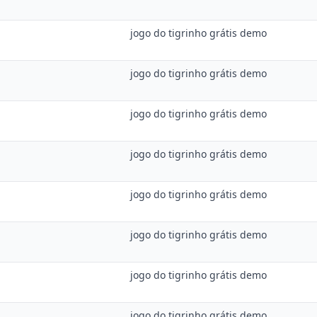
jogo do tigrinho grátis demo
jogo do tigrinho grátis demo
jogo do tigrinho grátis demo
jogo do tigrinho grátis demo
jogo do tigrinho grátis demo
jogo do tigrinho grátis demo
jogo do tigrinho grátis demo
jogo do tigrinho grátis demo