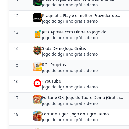
jogo do tigrinho grátis demo
Pragmatic Play é o melhor Provedor de...
12
jogo do tigrinho grátis demo
JetX Aposte com Dinheiro Jogo do...
13
jogo do tigrinho grátis demo
Slots Demo Jogo Grátis
14
jogo do tigrinho grátis demo
RCL Projetos
15
jogo do tigrinho grátis demo
- YouTube
16
jogo do tigrinho grátis demo
Fortune OX: Jogo do Touro Demo (Grátis)...
17
jogo do tigrinho grátis demo
Fortune Tiger: Jogo do Tigre Demo...
18
jogo do tigrinho grátis demo