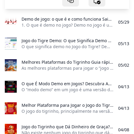
Demo de jogo: o que é e como funciona Saiba o que é demo no jogo como funciona quais são as diferenças para a versão completa e por que essa amostra ajuda na escolha do jogador.
05/29
1. O que é demo no jogo? Demo no jogo é uma versão de teste de um game, feita para o jogador experimentar antes de comprar a versão completa. Normalmente, ela traz só uma parte do conteúdo, como uma fase inicial, um mapa pequeno ou um tempo limitado de gameplay, para mostrar como o jogo funciona na prática. Por exemplo, uma demo pode liberar apenas os primeiros 15 minutos de um jogo de aventura, permitindo que você veja os controles, o visual e a dificuldade antes de decidir pela compra.
Jogo do Tigre Demo: O que Significa Demo no Jogo Descubra o significado de demo no Jogo do Tigre como funciona a versão de teste vantagens para jogadores e desenvolvedores características comuns e dicas para baixar com segurança.
05/13
O que significa demo no Jogo do Tigre? Demo é phiên bản thử nghiệm hoặc trình diễn của trò chơi. Trong nhiều trò chơi, từ “demo” được dùng để cho người chơi trải nghiệm các chức năng cơ bản mà không phải trả tiền ngay. Đây là cách để khám phá hệ thống điều khiển, các cấp độ và cơ chế chơi trước khi quyết định mua bản đầy đủ.
Melhores Plataformas do Tigrinho Guia rápido com critérios para identificar plataformas confiáveis para jogar o tigrinho com foco em segurança pagamentos e clareza das regras.
05/02
As melhores plataformas para jogar o “jogo do tigrinho” são as que mostram licença clara, têm boa reputação e oferecem pagamentos confiáveis, porque o mercado está cheio de sites arriscados e golpes. Por exemplo, antes de criar conta, vale conferir se o site informa regras, suporte e formas de saque, além de funcionar bem no celular e aceitar Pix, que é um método muito usado no Brasil. Na prática, plataformas citadas com frequência em conteúdos de 2026 incluem Pin Up, 1Win, Vavada, Spin247 e 1xSlots, mas a escolha certa depende mais de segurança do que de fama.
O que É Modo Demo em Jogos? Descubra Agora Aprenda o que significa modo demo em jogos como ele funciona em títulos de PC celular e cassinos online e como usar essa versão de teste grátis para experimentar antes de comprar.
04/13
O “modo demo” em um jogo é uma versão de teste gratuita que permite jogar por um tempo limitado ou com acesso a parte do conteúdo, sem precisar comprar o jogo completo. Por exemplo, em jogos de ação, muitas vezes o modo demo libera apenas o primeiro capítulo ou alguns níveis iniciais, enquanto em jogos de tiro em primeira pessoa podem ser permitidas apenas algumas fases de treino ou modos online limitados.
Melhor Plataforma para Jogar o Jogo do Tigrinho em 2026 Veja qual é a melhor plataforma para jogar o jogo do tigrinho em 2026 com exemplos de casas confiáveis bônus reais e dicas para evitar golpes e apps ilegais.
04/13
O jogo do tigrinho, principalmente na versão Fortune Tiger, virou febre nos cassinos online e em apps de apostas no Brasil. Hoje em dia é possível encontrar o tigrinho em várias casas, desde grandes operadoras até plataformas mais simples de celular, algumas com bônus de até 100% no depósito de primeiro uso. O que muda de verdade é segurança, velocidade no pagamento e qualidade do jogo, e não apenas o nome bonito na tela.
Jogo do Tigrinho que Dá Dinheiro de Graça? A Verdade Chokeyante! Descubra a verdade sobre o jogo do tigrinho: não há dinheiro de graça! Fortune Tiger é cassino ilegal no Brasil que enganou 10 mil pessoas. Influenciadores usam versões alteradas para atrair vítimas. Saiba como evitar perdas e ganhe renda online ética com cripto.
04/08
Não existe nenhum jogo do tigrinho que dá dinheiro de graça de verdade. O Fortune Tiger, conhecido como “jogo do tigrinho”, é um cassino online de jogo de azar que promete ganhos em dinheiro real, mas é ilegal no Brasil desde 2023 e nunca oferece dinheiro gratuito garantido. A P