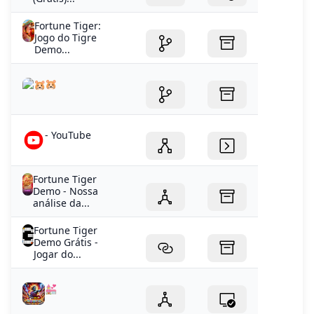
Fortune Tiger:
Jogo do Tigre
Demo...
🐹
- YouTube
Fortune Tiger
Demo - Nossa
análise da...
Fortune Tiger
Demo Grátis -
Jogar do...
💒