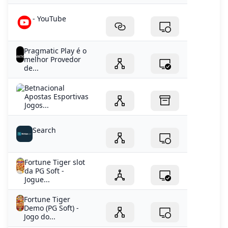
- YouTube
Pragmatic Play é o
melhor Provedor
de...
Betnacional
Apostas Esportivas
Jogos...
Search
Fortune Tiger slot
da PG Soft -
Jogue...
Fortune Tiger
Demo (PG Soft) -
Jogo do...