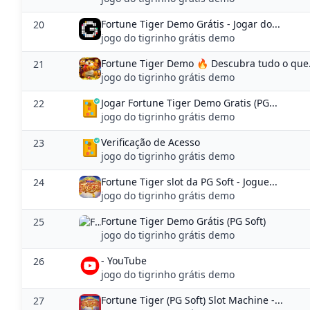
Fortune Tiger Demo Grátis - Jogar do...
20
jogo do tigrinho grátis demo
Fortune Tiger Demo 🔥 Descubra tudo o que.
21
jogo do tigrinho grátis demo
Jogar Fortune Tiger Demo Gratis (PG...
22
jogo do tigrinho grátis demo
Verificação de Acesso
23
jogo do tigrinho grátis demo
Fortune Tiger slot da PG Soft - Jogue...
24
jogo do tigrinho grátis demo
Fortune Tiger Demo Grátis (PG Soft)
25
jogo do tigrinho grátis demo
- YouTube
26
jogo do tigrinho grátis demo
Fortune Tiger (PG Soft) Slot Machine -...
27