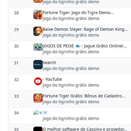
jogo do tigrinho grátis demo
Fortune Tiger: Jogo do Tigre Demo...
28
jogo do tigrinho grátis demo
Baixe Demon Slayer: Rage of Demon King...
29
jogo do tigrinho grátis demo
JOGOS DE PEIXE 🐟 - Jogue Grátis Online!...
30
jogo do tigrinho grátis demo
Search
31
jogo do tigrinho grátis demo
- YouTube
32
jogo do tigrinho grátis demo
Fortune Tiger Grátis: Bônus de Cadastro...
33
jogo do tigrinho grátis demo
📧
34
jogo do tigrinho grátis demo
O melhor software de Cassino e provedor...
35