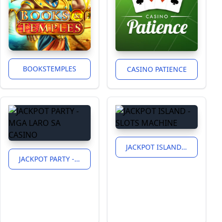
BOOKSTEMPLES
CASINO PATIENCE
JACKPOT ISLAND - SLOTS MACHINE
JACKPOT PARTY - MGA LARO SA CASINO