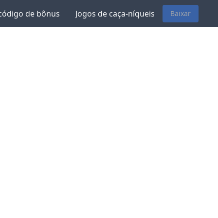
código de bônus
Jogos de caça-níqueis
Baixar