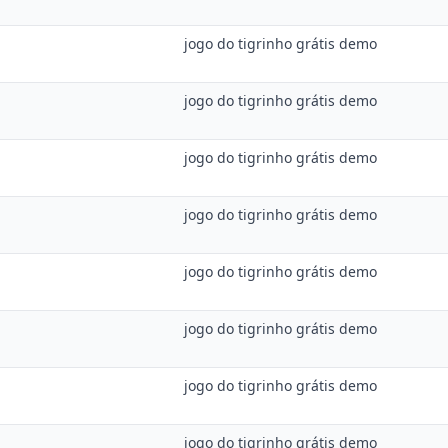
jogo do tigrinho grátis demo
jogo do tigrinho grátis demo
jogo do tigrinho grátis demo
jogo do tigrinho grátis demo
jogo do tigrinho grátis demo
jogo do tigrinho grátis demo
jogo do tigrinho grátis demo
jogo do tigrinho grátis demo