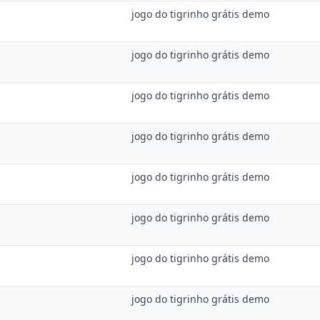
jogo do tigrinho grátis demo
jogo do tigrinho grátis demo
jogo do tigrinho grátis demo
jogo do tigrinho grátis demo
jogo do tigrinho grátis demo
jogo do tigrinho grátis demo
jogo do tigrinho grátis demo
jogo do tigrinho grátis demo