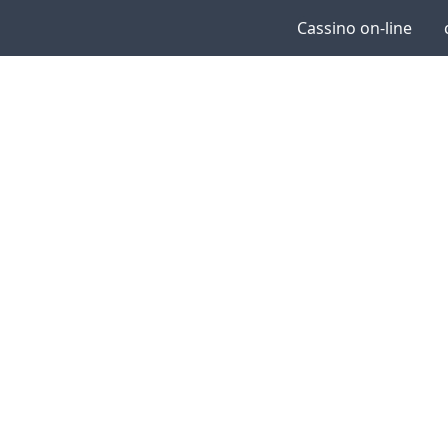
Cassino on-line